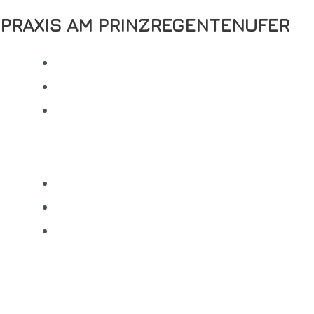
PRAXIS AM PRINZREGENTENUFER
Entdecken Sie unsere Praxis
Unser Leistungsspektrum
Kontakt
Entdecken Sie unsere Praxis
Unser Leistungsspektrum
Kontakt
Instagram