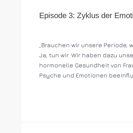
Episode 3: Zyklus der Emot
Episode 3:
Zyklus
Allgemein
/
p5dentistsnbg
der
„Brauchen wir unsere Periode, 
Emotionen
Ja, tun wir. Wir haben dazu uns
hormonelle Gesundheit von Frau
Psyche und Emotionen beeinflu
Weiterlesen »