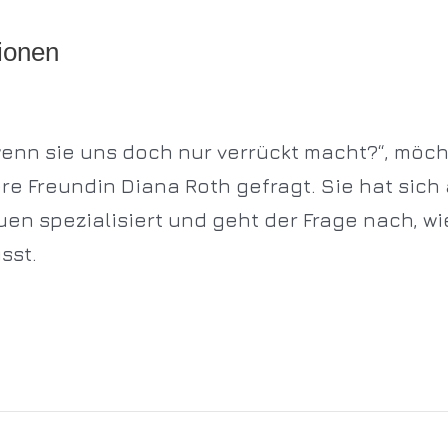
ionen
wenn sie uns doch nur verrückt macht?“, möch
ere Freundin Diana Roth gefragt. Sie hat sich
en spezialisiert und geht der Frage nach, wi
sst.