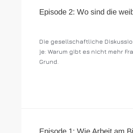
Episode 2: Wo sind die wei
Episode 2:
Wo
Allgemein
/
p5dentistsnbg
sind
Die gesellschaftliche Diskussio
die
je: Warum gibt es nicht mehr F
weiblichen
Grund.
Führungskräfte?
Weiterlesen »
Episode 1: Wie Arbeit am B
Episode 1: