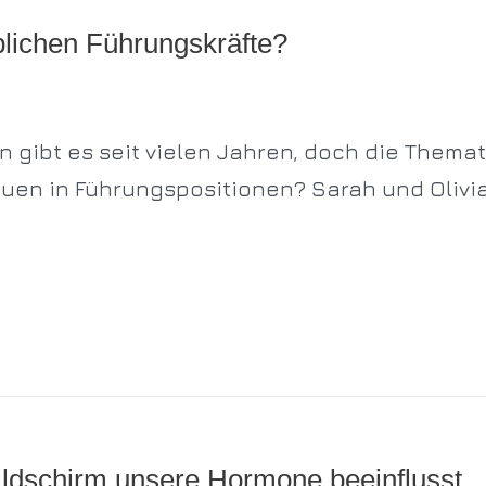
blichen Führungskräfte?
n gibt es seit vielen Jahren, doch die Themat
rauen in Führungspositionen? Sarah und Olivi
ildschirm unsere Hormone beeinflusst