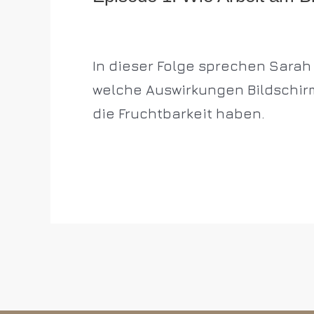
Wie
Allgemein
/
p5dentistsnbg
Arbeit
In dieser Folge sprechen Sarah 
am
welche Auswirkungen Bildschir
Bildschirm
die Fruchtbarkeit haben.
unsere
Hormone
Weiterlesen »
beeinflusst